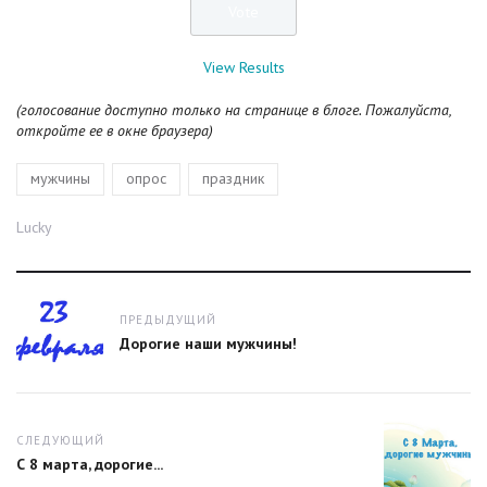
View Results
(голосование доступно только на странице в блоге. Пожалуйста,
откройте ее в окне браузера)
Теги
,
,
мужчины
опрос
праздник
Автор
Lucky
Навигация
ПРЕДЫДУЩИЙ
Предыдущий
Дорогие наши мужчины!
пост:
СЛЕДУЮЩИЙ
Следующий
С 8 марта, дорогие...
пост: