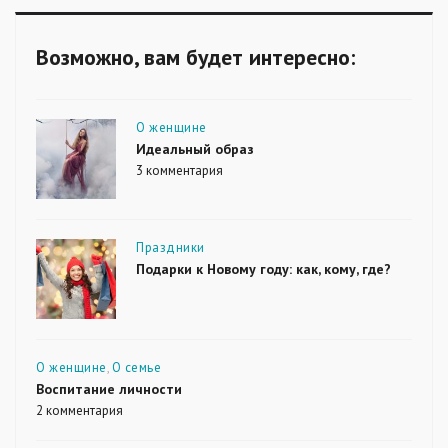
Возможно, вам будет интересно:
Рубрики
О женщине
Идеальный образ
3 комментария
к
записи
Идеальный
образ
Рубрики
Праздники
Подарки к Новому году: как, кому, где?
Рубрики
О женщине
,
О семье
Воспитание личности
2 комментария
к
записи
Воспитание