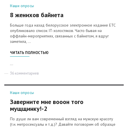
Рубрики
Наши опросы
8 женихов байнета
Больше года назад белорусское электронное издание ETC
опубликовало список IT-холостяков. Часто бывая на
оффлайн-мероприятиях, связанных с байнетом, я вдруг
заметила, …
«8 ЖЕНИХОВ БАЙНЕТА»
ЧИТАТЬ ПОЛНОСТЬЮ
...
36 комментариев
к
записи
8
женихов
Рубрики
Наши опросы
байнета
Заверните мне вооон того
мущщинку!-2
По душе ли вам современный взгляд на мужскую красоту
(т.н. метросексуалы и т.д.)? Давайте поговорим об образце