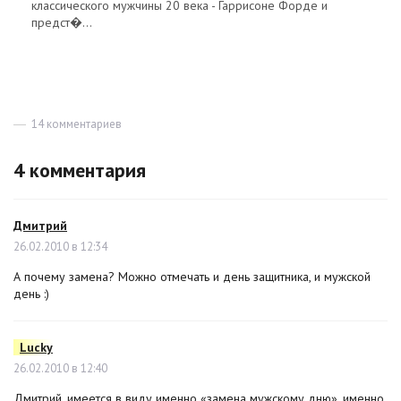
классического мужчины 20 века - Гаррисоне Форде и
предст�...
14 комментариев
к
записи
Заверните
4 комментария
мне
вооон
того
мущщинку!-2
Дмитрий
:
26.02.2010 в 12:34
А почему замена? Можно отмечать и день защитника, и мужской
день :)
Lucky
:
26.02.2010 в 12:40
Дмитрий, имеется в виду именно «замена мужскому дню», именно