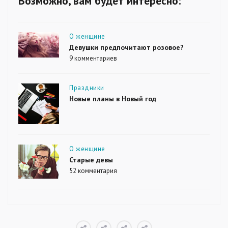
Возможно, вам будет интересно:
Рубрики
О женщине
Девушки предпочитают розовое?
9 комментариев
к
записи
Девушки
предпочитают
Рубрики
Праздники
розовое?
Новые планы в Новый год
Рубрики
О женщине
Старые девы
52 комментария
к
записи
Старые
девы
О
Почему
Зачем?
Обратная