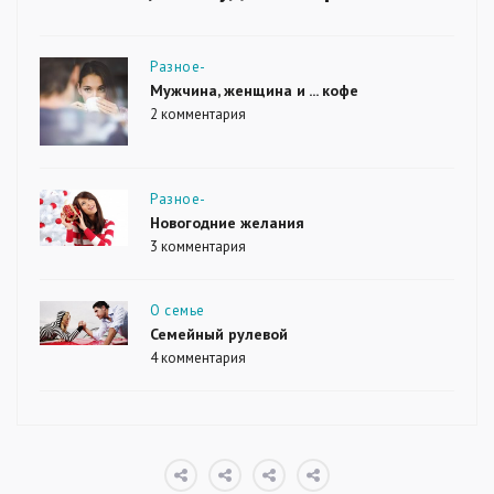
Рубрики
Разное-
Мужчина, женщина и ... кофе
2 комментария
к
записи
Мужчина,
женщина
и
Рубрики
Разное-
...
Новогодние желания
кофе
3 комментария
к
записи
Новогодние
желания
Рубрики
О семье
Семейный рулевой
4 комментария
к
записи
Семейный
рулевой
О
Почему
Зачем?
Обратная
проекте
13
связь