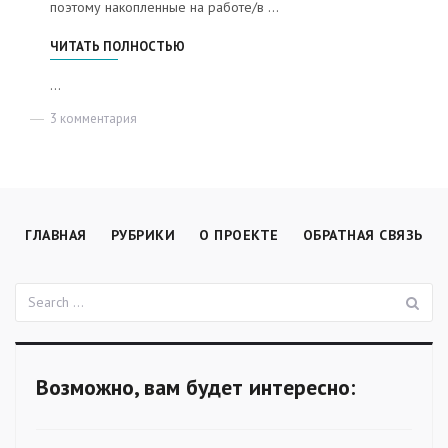
поэтому накопленные на работе/в …
«О САМОКОНТРОЛЕ»
ЧИТАТЬ ПОЛНОСТЬЮ
...
3 комментария
к
записи
О
самоконтроле
ГЛАВНАЯ
РУБРИКИ
О ПРОЕКТЕ
ОБРАТНАЯ СВЯЗЬ
П
Поиск:
Возможно, вам будет интересно: