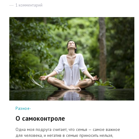
1 комментарий
к
записи
О
критике
Рубрики
Разное-
О самоконтроле
Одна моя подруга считает, что семья — самое важное
для человека, и негатив в семью приносить нельзя,