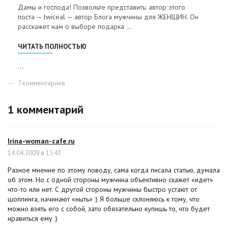
Дамы и господа! Позвольте представить: автор этого
поста — twiceal — автор Блога мужчины для ЖЕНЩИН. Он
расскажет нам о выборе подарка …
«НОВОГОДНИЙ ПОДАРОК ДЛЯ ДЕВУШКИ»
ЧИТАТЬ ПОЛНОСТЬЮ
...
7 комментариев
к
записи
Новогодний
1 комментарий
подарок
для
девушки
Irina-woman-cafe.ru
:
14.04.2009 в 15:43
Разное мнение по этому поводу, сама когда писала статью, думала
об этом. Но с одной стороны мужчина объективно скажет «идет»
что-то или нет. С другой стороны мужчины быстро устают от
шоппинга, начинают «ныть» :) Я больше склоняюсь к тому, что
можно взять его с собой, зато обязательно купишь то, что будет
нравиться ему :)