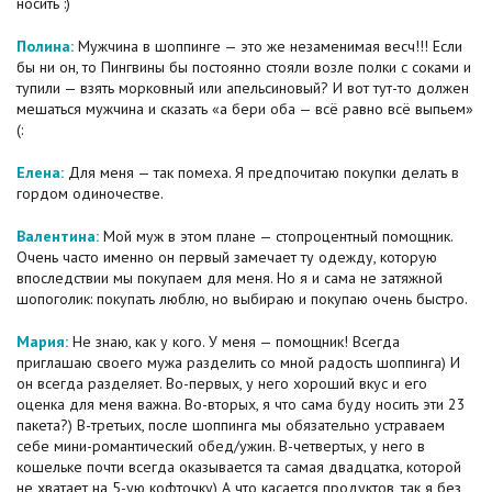
носить :)
Полина:
Мужчина в шоппинге — это же незаменимая весч!!! Если
бы ни он, то Пингвины бы постоянно стояли возле полки с соками и
тупили — взять морковный или апельсиновый? И вот тут-то должен
мешаться мужчина и сказать «а бери оба — всё равно всё выпьем»
(:
Елена:
Для меня — так помеха. Я предпочитаю покупки делать в
гордом одиночестве.
Валентина:
Мой муж в этом плане — стопроцентный помощник.
Очень часто именно он первый замечает ту одежду, которую
впоследствии мы покупаем для меня. Но я и сама не затяжной
шопоголик: покупать люблю, но выбираю и покупаю очень быстро.
Мария:
Не знаю, как у кого. У меня — помощник! Всегда
приглашаю своего мужа разделить со мной радость шоппинга) И
он всегда разделяет. Во-первых, у него хороший вкус и его
оценка для меня важна. Во-вторых, я что сама буду носить эти 23
пакета?) В-третьих, после шоппинга мы обязательно устраваем
себе мини-романтический обед/ужин. В-четвертых, у него в
кошельке почти всегда оказывается та самая двадцатка, которой
не хватает на 5-ую кофточку) А что касается продуктов, так я без