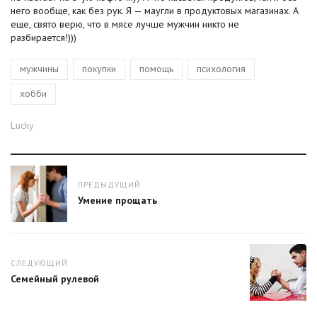
него вообще, как без рук. Я — маугли в продуктовых магазинах. А
еще, свято верю, что в мясе лучше мужчин никто не
разбирается!)))
Теги
,
,
,
,
мужчины
покупки
помощь
психология
хобби
Автор
Lucky
Навигация
ПРЕДЫДУЩИЙ
Предыдущий
Умение прощать
пост:
СЛЕДУЮЩИЙ
Следующий
Семейный рулевой
пост: