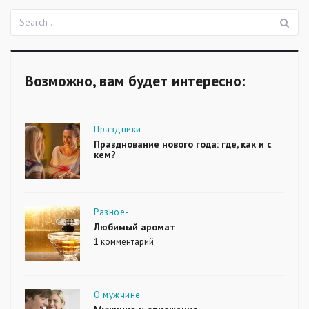
П
Поиск:
Возможно, вам будет интересно:
Рубрики
Праздники
Празднование нового года: где, как и с
кем?
Рубрики
Разное-
Любимый аромат
1 комментарий
к
записи
Любимый
аромат
Рубрики
О мужчине