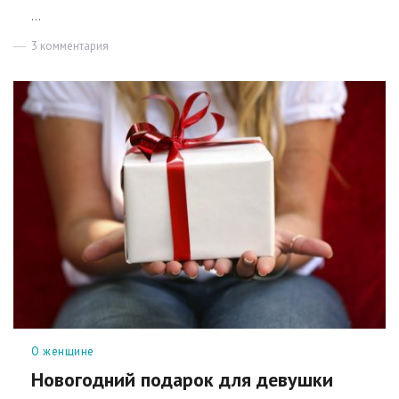
...
3 комментария
к
записи
О
происхождении
старых
дев
Рубрики
О женщине
Новогодний подарок для девушки